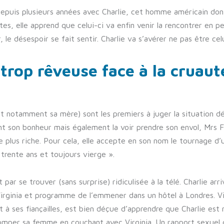
depuis plusieurs années avec Charlie, cet homme américain don
tes, elle apprend que celui-ci va enfin venir la rencontrer en p
 le désespoir se fait sentir. Charlie va s’avérer ne pas être celu
rop rêveuse face à la cruaut
et notamment sa mère) sont les premiers à juger la situation dé
tant son bonheur mais également la voir prendre son envol, Mrs 
ale plus riche. Pour cela, elle accepte en son nom le tournage d
trente ans et toujours vierge ».
it par se trouver (sans surprise) ridiculisée à la télé. Charlie ar
irginia et programme de l’emmener dans un hôtel à Londres. Vi
t à ses fiançailles, est bien déçue d’apprendre que Charlie est 
omper sa femme en couchant avec Virginia. Un rapport sexuel q