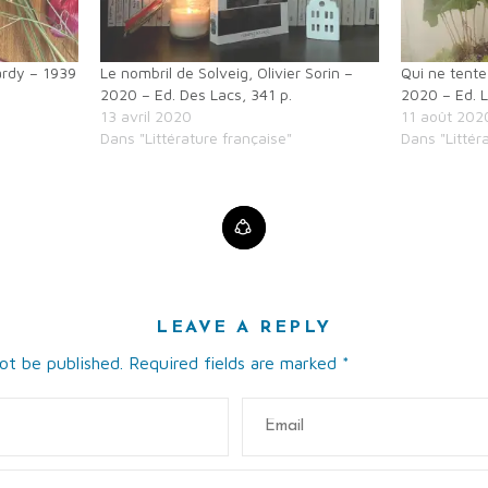
ardy – 1939
Le nombril de Solveig, Olivier Sorin –
Qui ne tente
2020 – Ed. Des Lacs, 341 p.
2020 – Ed. L
13 avril 2020
11 août 202
Dans "Littérature française"
Dans "Littér
LEAVE A REPLY
not be published. Required fields are marked
*