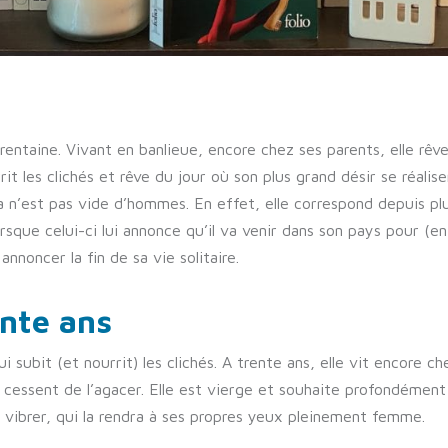
trentaine. Vivant en banlieue, encore chez ses parents, elle rê
rit les clichés et rêve du jour où son plus grand désir se réalise
ela n’est pas vide d’hommes. En effet, elle correspond depuis pl
rsque celui-ci lui annonce qu’il va venir dans son pays pour (enf
noncer la fin de sa vie solitaire.
ente ans
 subit (et nourrit) les clichés. A trente ans, elle vit encore ch
 cessent de l’agacer. Elle est vierge et souhaite profondément
a vibrer, qui la rendra à ses propres yeux pleinement femme.