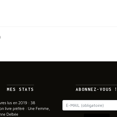
MES STATS
ABONNEZ-VOUS 
vres lus en 2019 : 38
on livre préféré : Une Femme,
nne Delbée