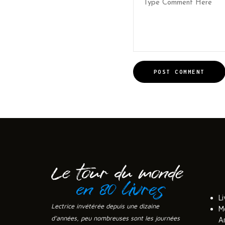
POST COMMENT
Li
Lectrice invétérée depuis une dizaine
M
d’années, peu nombreuses sont les journées
A