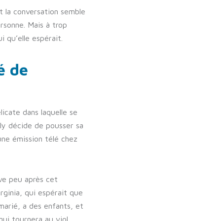
t la conversation semble
ersonne. Mais à trop
i qu’elle espérait.
é de
licate dans laquelle se
Fly décide de pousser sa
’une émission télé chez
rive peu après cet
rginia, qui espérait que
marié, a des enfants, et
ui tournera au viol.