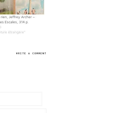
 rien, Jeffrey Archer –
es Escales, 314 p.
0
ature étrangère"
WRITE A COMMENT