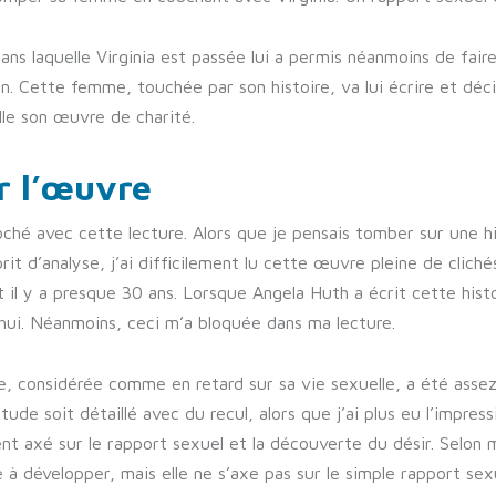
ans laquelle Virginia est passée lui a permis néanmoins de fair
Cette femme, touchée par son histoire, va lui écrire et déci
elle son œuvre de charité.
r l’œuvre
oché avec cette lecture. Alors que je pensais tomber sur une hi
rit d’analyse, j’ai difficilement lu cette œuvre pleine de clich
il y a presque 30 ans. Lorsque Angela Huth a écrit cette histo
’hui. Néanmoins, ceci m’a bloquée dans ma lecture.
, considérée comme en retard sur sa vie sexuelle, a été assez 
ude soit détaillé avec du recul, alors que j’ai plus eu l’impressi
 axé sur le rapport sexuel et la découverte du désir. Selon m
 à développer, mais elle ne s’axe pas sur le simple rapport sex