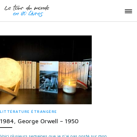
LITTÉRATURE ÉTRANGÈRE
1984, George Orwell – 1950
Voici plusieurs semaines que je n’ai pas posté sur mon...